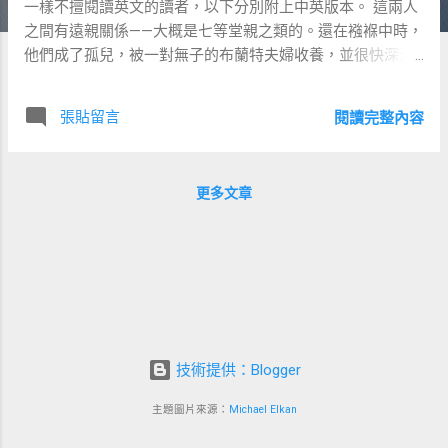
一樣不擅閱讀英文的讀者，以下分別附上中英版本。 這兩人
之間有遠親關係——大概是七等堂親之類的。還在襁褓中時，
他們成了孤兒，被一對無子的布蘭特夫婦收養，並很快深深
喜愛上他們。布蘭特夫婦總是說：「要純潔、誠實、清醒、
自律、勤勞，並體貼他人，人生的成功便有保障。」在孩子
張貼留言
閱讀完整內容
們真正理解這句話前，這句話已被重複了數千次；在他們還
不會背誦主禱文之前，早已能自己背出這句話。它被漆在育
嬰室的門上，是他們最早學會閱讀的東西之一。這句話註定
更多文章
成為愛德華·米爾斯一生不移的準則。有時布蘭特夫婦會稍微
改動用詞，說：「要純潔、誠實、清醒、自律、體貼，你就
永遠不會缺少朋友。」 小米爾斯是大家的安慰。當他想要糖
果卻得不到時，他會聽從理由，並安分下來。但小本頓想要
糖果時，則會哭鬧直到得到為止。小米爾斯珍惜玩具；小本
頓總是很快弄壞它們，然後又鬧得家裡雞犬不寧，最後只好
勸小愛德華把自己的玩具讓給他，家裡才得安寧。 等孩子稍
大些，喬治在某些方面成了沉重的負擔：他不愛惜衣服，因
技術提供：Blogger
此常常身著新衣，而愛德華則不是如此。男孩們逐漸長大。
主題圖片來源：
Michael Elkan
愛德華愈來愈成為安慰，喬治卻愈來愈令人憂慮。對愛德華
的請求，只要一句「我寧可你不要去」就夠了——指的是游