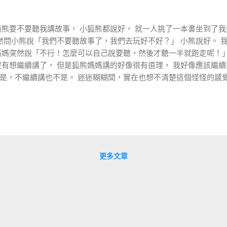
狐熊要不要聽我講故事， 小狐熊都說好， 就一人挑了一本書坐到了我
突然問小熊說「我們不要聽故事了，我們去玩好不好？」 小熊說好。 
媽媽突然說「不行！怎麼可以自己說要聽，然後才聽一半就跑走呢！」
沒有想繼續講了， 但是狐熊媽媽講的好像很有道理， 我好像應該繼續
是，不繼續講也不是。 迷迷糊糊間，實在也想不清楚這個怪怪的感覺
手上那本書快速講完了。 後來我想了一想， 我猜狐熊媽媽的意思應
故事的人講到一半就自己跑走，太不尊重人。 我既然自己想出了一個解
， 這件事也就這樣過了。 --- 昨天在跟狐熊媽媽進行例行清垃圾
垃圾」指的是把最近心中產生的情緒垃圾講出來，彼此分享一下，處理一
只是想分享一下我當時，故事繼續講也不是，不繼續講也不是， 這種
指出： 我當下不是只有不知所措而已， 而是有一種受傷的感覺、有
更多文章
 蛤蛤蛤！？ 我被打了一拳？？ 什麼東西啊，我怎麼都不知道！ 不
到不理解、不熟悉的事情的時候， 先思考他，而不是拒絕他。 所以
訝的觀點， 我既沒有反對說「沒有！我才沒有這種感覺！」 我也沒
是這樣嗎？讓我感覺一下、察驗一下。」 --- 還好我有講出來分享
感覺。 我之前上課時很喜歡跟我的學生分享說： 有能力察覺自己的
一步，自然是要先辨識情緒。 然而我對於辨識情緒的能力並不怎麼樣