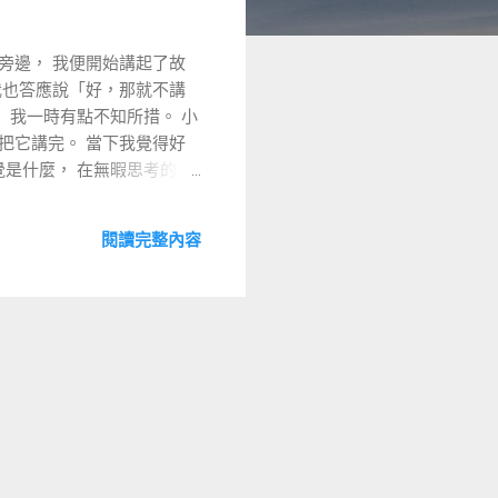
旁邊， 我便開始講起了故
我也答應說「好，那就不講
 我一時有點不知所措。 小
把它講完。 當下我覺得好
是什麼， 在無暇思考的當
該是小狐熊不可以半途而廢、
釋， 也自覺說得通， 也
閱讀完整內容
的時候， 我想起了這件事，
下。) 我本來並不覺得這
不知所措的感覺。 沒想到狐
一種不被尊重的感覺， 就好
過作為一個學科學的人，我
當清垃圾談話進行到一半，
有說「你說得對！我確實有
， 才有機會藉狐熊媽媽的回
感覺、辨識自己的感覺是很重
， 由我來宣揚這個道理就顯