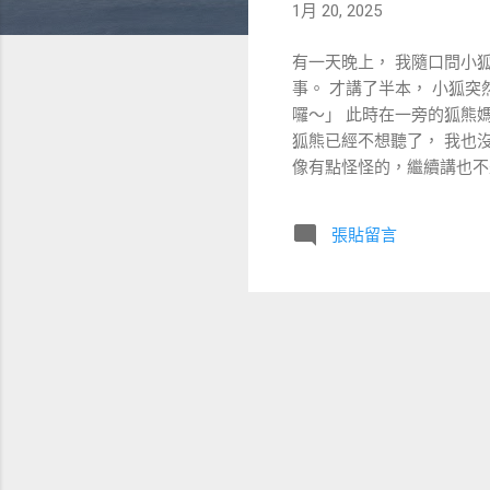
1月 20, 2025
有一天晚上， 我隨口問小
事。 才講了半本， 小狐
囉～」 此時在一旁的狐熊
狐熊已經不想聽了， 我也
像有點怪怪的，繼續講也不
下， 我們三個還是一起把
突然反悔， 也不可以在講
張貼留言
就沒有去查證狐熊媽媽的真意
就順口講了出來。 (「清
個事件有什麼負面情緒， 
熊媽媽聽了我的陳述後直接
像突然被人打了一拳一樣！
早已下意識地習慣， 在遇
狐熊媽媽提出了這個令我驚
這種感覺！」 我說：「哦？
饋， 反過來認識我自己的
要的。 畢竟處理情緒的第