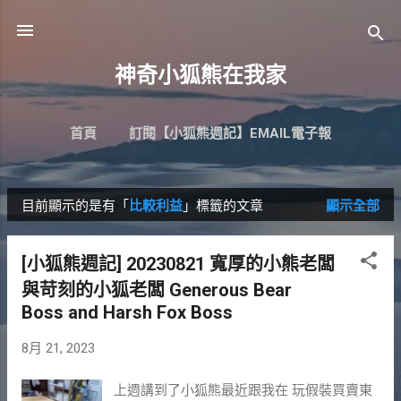
跳到主要內容
神奇小狐熊在我家
首頁
訂閱【小狐熊週記】EMAIL電子報
目前顯示的是有「
比較利益
」標籤的文章
顯示全部
發
表
[小狐熊週記] 20230821 寬厚的小熊老闆
文
與苛刻的小狐老闆 Generous Bear
章
Boss and Harsh Fox Boss
8月 21, 2023
上週講到了小狐熊最近跟我在 玩假裝買賣東