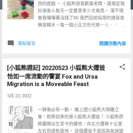
西的遊戲 。 小狐熊很喜歡當老闆，還規定我
扮演客人每天一定要買多少次東西。 渾不理
會我嚷嚷著沒錢了XD 我們目前採用的通貨是
樂高積木。每一個小正方形代表一元。 作為
貨幣，樂高是一個非常好的載體，好分割，
好組合， 且易於整理與計算。 小熊當老闆
張貼留言
閱讀完整內容
時，開價非常優惠，價格都是個位數，還會
買菜送蔥， 讓客人買起來大呼值得；小狐當
老闆時，開價非常險峻， 動輒成千上萬，我
[小狐熊週記] 20220523 小狐熊大遷徙
只能兩手一攤說只好等我存夠了錢再來買。
但是小狐老闆不許我這麼做，非常強硬地要
恰如一席流動的饗宴 Fox and Ursa
求當天一定要消費才行！ 不能不消費！ 漫天
Migration is a Moveable Feast
討價是老闆做生意的責任，而著地還錢就是
5月 23, 2022
我們做顧客的責任。 但有鑑於彼此對於金額
期待的落差太大， 我很快地就放棄跟小狐在
一靜後必有一動。 繼上週小狐熊大隔離之
價格上拉扯，轉而進行非線性談判。 非線性
後，即將迎來的是小狐熊大遷徙！ 小狐熊即
談判，意即我們不再在直接支付的金額上糾
將離開出生至今的棲地，向北方遷移十公里
結， 而是試著找出一些其它的互惠機會。 例
左右到達新居地。 這個遷徙不是因為氣候變
如我提議是不是可以用特殊造型的積木來抵