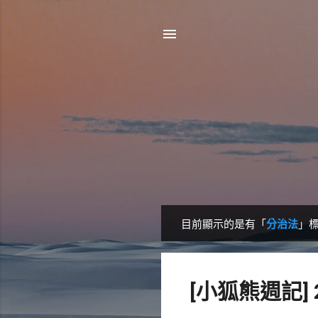
目前顯示的是有「
分治法
」
發
表
文
[小狐熊週記] 
章