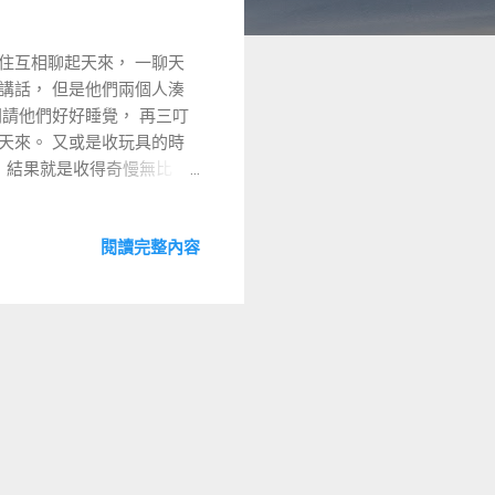
住互相聊起天來， 一聊天
講話， 但是他們兩個人湊
請他們好好睡覺， 再三叮
天來。 又或是收玩具的時
 結果就是收得奇慢無比。
and Conquer) 分而治
他們分開不就好了嗎。 所
閱讀完整內容
間請出來。 等房間中那隻
也會睡著。 收玩具時也是如
我就會請其中一隻先進房間
 等第一個人收到一個段
狐熊進去看書。 來回運作兩
安，皆大歡喜。 我真是太聰
察覺了。 有時候我白天一對
就做什麼， 非常講道理，
成激發態。 吵吵鬧鬧哭哭
課題吧， 不知道其它非雙