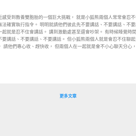
近感受到教養雙胞胎的一個巨大挑戰， 就是小狐熊兩個人常常會忍不
無法確實執行指令。 明明就請他們彼此先不要講話、不要講話、不要
一起就是忍不住會講話。 講到激動處甚至還會吵架。 有時候睡覺時間
不要講話、不要講話、不要講話。 但小狐熊兩個人就是會忍不住聊起
， 請他們專心收、趕快收， 但兩個人在一起就是會不小心聊天分心，
我最近試出一種新的方法， 可以有效完成目標。 我稱之為分治法 (Divide 
，是謂分治。 既然兩隻小狐熊湊在一起會講話、會彼此干擾， 那就把
現在當小狐熊睡覺時間還在床上喋喋不休， 我就會先把其中一隻從房
著後， 再把外面這隻送回房間。 一旦沒有人可以對話， 第二隻很快
。 當兩隻一起收，常常兩隻會邊收邊玩邊聊天，根本沒在收。 此時
休息看書， 留一隻在客廳專心收玩具。 一個人收，就可以收得很快！
更多文章
， 我再請兩個人交換， 剛剛看書的狐熊出來收玩具， 剛剛收玩具的
，收得快速又乾淨. 而且完全不分心、不吵架。 如此一操作，國泰民
了XDD 小狐熊彼此會產生干擾這件事，症狀很明顯， 連他們自己都
單獨照顧小狐或單獨照顧小熊， 小狐熊的表現都非常穩定。 該做什麼
不會無故跟人吵架。 但是到了晚上他倆一會合， 立刻就會從穩定態變
叫。 我想這就是雙胞胎所需面臨的課題， 也是雙胞胎父母所需面臨的