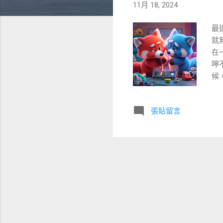
11月 18, 2024
最
就
在
嚀
候
不過
之
張貼留言
以
睡
此
去
落
輪
明
一
也
叫