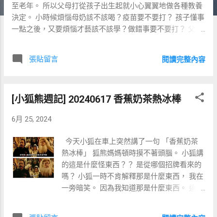
至老年。 所以父母打從孩子出生起就小心翼翼地做各種教養
決定。 小時候煩惱母奶該不該喝？疫苗要不要打？ 孩子懂事
一點之後，又要煩惱才藝該不該學？做錯事要不要打？ 父母
光是在孩子第一年就要做大約 1,750 個選擇， 各種艱難決
定，全靠父母勞心勞力。 深怕要是自己孩子不爭氣， 將來就
張貼留言
閱讀完整內容
得給隔壁家孩子打工去。 現在有一派聲音可以緩解各位父母
的焦慮， 就是 這些用心做的教養選擇對孩子職涯的幫助沒個
X用！ 各位父母可以放寬心， 反正不管怎麼養，結果都不會
[小狐熊週記] 20240617 香蕉奶茶熱冰棒
差到哪裡去。 醜小鴨終究會變天鵝 這一派說法最有名的論
證， 就是在 《數據、真相與人生》 這本書提到的研究。 這
6月 25, 2024
本書是由前 Google 資料科學家所著， 基於真實數據提出的
結論是： 先天資質對收入的影響程度約為後天教養的2.5倍。
今天小狐在車上突然講了一句 「香蕉奶茶
先天條件比後天重要得多。 還好，我有努力過了。在 [小狐
熱冰棒」 狐熊媽媽頓時摸不著頭腦。 小狐講
熊週記] 20240311 表觀遺傳 我曾寫道： 那好，不枉了我前
的這是什麼怪東西？？ 是從哪個招牌看來的
半生這麼認真努力。 在小狐熊出生前， 我已經盡可能把表觀
嗎？ 小狐一時不肯解釋那是什麼東西， 我在
遺傳上的各種性狀開關，能開的開、能關的關。 不停試圖把
一旁暗笑。 因為我知道那是什麼東西。 這不
自己調整到更好的狀態。 到了要產生配子的時候，就像是要
是什麼店家招牌， 也不是小狐一時憑著想像
關門結帳了。 我的 DNA 在出生時就已經定了， 而我能夠傳
力隨便編出來的。 「香蕉奶茶熱冰棒」 是有
承下去的表觀性狀， 在小狐熊受精前也得結算了。 我們只能