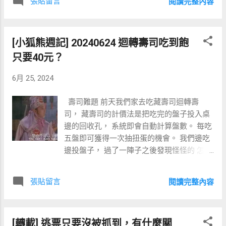
張貼留言
閱讀完整內容
典故的。 但是這個典故非常冷僻， 冷僻到連
盡量在產生配子前，把相對健康的性狀在自己身上養出來。
google 都未必能找到。 而我之所以知道，
然後傳下去，作為孩子的起跑點。 所以孩子的起跑點終究是
是因為我不但大量閱讀、而且精準閱讀。 所
父母自己。 先天基因仍然佔據了大部份影響力。 醜小鴨不管
[小狐熊週記] 20240624 迴轉壽司吃到飽
以我知道小狐講的東西出自哪一本書。 所謂
努力不努力，終究會變天鵝。 而土芒果再怎麼用心澆水灌溉
精準閱讀， 就是我瞄準了小狐在看的書通通
只要40元？
也不可能變成如 LV 高級的 夏雪芒果 。 擴散型教養 根據這
拿過來看一看。 透過觀賞相同的作品， 我與
本書的論點， 如果你想要透過各種刻意的教養手段， 為孩子
6月 25, 2024
小狐就在情感上更靠近了一點。 就好像我和
的未來開創多一點的可能性， 可能把錢省下來留給孩子還更
初識的陌生人如果聊到： 「 虎落平陽被犬欺
直接有效一點。 對此我蠻認同的，不過只認同一半。 我認同
壽司難題 前天我們家去吃藏壽司迴轉壽
的上一句是什麼？ 」 對方若講得出「 沒想
可以把錢省下來， 不需要為了贏過其它人，就砸錢讓孩子學
司， 藏壽司的計價法是把吃完的盤子投入桌
到我白眉鷹王今天 ……」 那我就知道我們共享
這學那、買這買那。 不過比起把錢留給孩子， 我覺得不如拿
邊的回收孔， 系統即會自動計算盤數。 每吃
著類似的文化！ 哪還不心生親近、一見如故
來投資我自己。 與其鼓勵孩子學這學那， 不如我自己來學。
五盤即可獲得一次抽扭蛋的機會。 我們邊吃
呢。 我刻意拿小狐的書來看， 是因為與孩子
所以這五年來我一直在學習。 上學天文，下學地理。 左學科
邊投盤子， 過了一陣子之後發現怪怪的 怎麼
相處就像交朋友一樣， 需要努力經營彼此的
學，右學藝術。 知識不分高下、技能不分軟硬， 所有我崇尚
螢幕上計數器只顯示 1 盤呢。 哇，那我們到
關係。 為了讓彼此有好感、有話聊， 就需要
的、我覺得值得培養在孩子身上的， 我自己通通都學！ 因為
底吃了幾盤啊！？ 我們有些餐點是用點餐
認真了解對方的喜好。 就像當你想要認真追
我...
張貼留言
閱讀完整內容
的、 有些是直接從迴轉台上拿的。 點餐的部
求一個對象時， 你會刻意去看他喜歡的作
份都有在系統留下紀錄， 但是如果是從迴轉
品， 以便在對的時機可以隨口賣弄幾句， 就
台上取餐的， 吃完投完盤子就死無對證了XD
是要這麼刻意經營。 而且最近睡前的親子共
[轉載] 逃票只要沒被抓到，有什麼關
要知道吃了什麼，可能就只能調監視器影像
讀時間， 常常只剩小熊聽我唸書， 小狐呢就