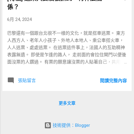
來看。 遇到這種狀況，請問該怎麼辦呢？ 方
坐在我們旁邊自己看自己的書。 好吧，小狐
係？
案一 ：從迴轉台上瘋狂取餐，爆吃一波，最
不肯跟我建立關係， 寧可自己去跟書建立關
6月 24, 2024
後結帳時兩手一攤說「 我也不知道怎麼會這
係。 我只好也另外跟小狐的書建立關係。 以
樣，你們機器好像壞掉了， 害我都沒有抽到
此間接地跟小狐建立關係。 這樣算不算一種
巴黎還有一個跟台北很不一樣的文化，就是搭車逃票。 東方
扭蛋！」 方案二 ：立刻向店員反應狀況。
三角關係？XD 不過我們家的書最近愈來愈
人西方人、老年人小孩子、外地人本地人、乘公車搭火車，
方案三 ：假藉疑惑的心情，再多試個幾盤，
多， 不但裝滿了書架、還裝滿了書車、 甚至
人人逃票、處處逃票。 在逃票這件事上，法國人的互助精神
確認計數器真的都沒有增加，再跟店員反
又裝滿了第二台書車。 最近又開始佔據了餐
表露無遺。 即使是乍逢的路人， 走前面的會拉住閘門以便後
應。 這個選擇就好像電車問題一樣， 無論選
桌一隅。 書是永遠看不完的， 所以當我的
面沒票的人鑽過。 有票的願意讓沒票的人貼著自己，共用一
哪一個方案， 各人總有自己的信念與理由。
閱讀速度追不上我們家的借書速度， 我並不
張票一起擠過閘門。 有時手腳稍慢被閘門夾住的，路人還會
我想起了十年前自己寫的一篇文章。 逃票只
太在意。 反正本來就打算在逾期前挑個好看
仗義幫忙奮力把門撐開。 如果有人逃票逃得不夠俐落、跌跌
要沒被抓到，有什麼關係？ 當時還有人留言
的 60% 來看就好。 一開始就沒有以看完為目
張貼留言
閱讀完整內容
撞撞，旁邊的人還會泛起親切的會心微笑， 笑容中帶著溫暖
說 寫的真得很好很好 我自己當時也是這麼覺
標， 便不需要窮追。 不過我最近發現， 我
勉勵的關懷，彷彿是看著學步的小嬰孩。 巴黎的鐵塔尖尖、
得XD 預判自己的軟弱，把歹路堵死 我不是一
不但追不上我們家的借書速度， 我也追不上
法國的文化底蘊厚厚， 逃票的人千千萬，逃掉的金額萬萬
個道德高尚的人， 有機可乘的時候，我總在
小狐的閱讀速度。 借了一堆書回來， 我也許
更多文章
千， 有被抓到的沒有？ 當然有啊XDD 只是機率很小而已。
計算如何利益最大化。 而避免自己走歪路的
可以看個 60%，小狐卻可以看個 80%。 單比
(註一) 眾人皆以偷巧為榮，吾心獨以樸拙為美。 我每個月都
其中一種方法， 就是在自己神志清明的時
拼文字的閱讀速度， 我當然還是遠勝小狐。
花費台幣五千元以上在巴黎的交通往返， 但看到這許多逃票
候， 先預判自己的軟弱，然後把歹路堵死。
但小狐勝在了他的孜孜矻矻。 我太容易分心
技術提供：Blogger
的人，竟也不至心理不平衡。 的確，也不需要不平衡，各人
例如在巴黎交換學生的時候， 我直接砸錢買
於俗務， 但是沒有電視沒有手機也沒有工作
選擇不同罷了。 非不能也，乃不為也。 聖經上多次提到要逃