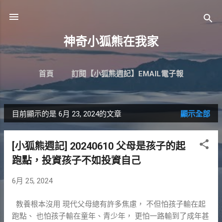
跳到主要內容
神奇小狐熊在我家
首頁
訂閱【小狐熊週記】EMAIL電子報
目前顯示的是 6月 23, 2024的文章
顯示全部
發
表
[小狐熊週記] 20240610 父母是孩子的起
文
跑點，投資孩子不如投資自己
章
6月 25, 2024
教養根本沒用 現代父母總有許多焦慮， 不但怕孩子輸在起
跑點、 也怕孩子輸在童年、青少年， 更怕一路輸到了成年甚