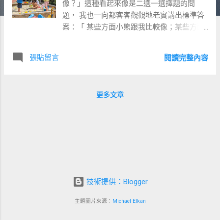
像？」這種看起來像是二選一選擇題的問
題， 我也一向都客客觀觀地老實講出標準答
案：「 某些方面小熊跟我比較像；某些方面
小狐跟我比較像。」 畢竟這個「像不像」的
判定維度，既多且複雜， 實在難以扁平化比
張貼留言
閱讀完整內容
較。就好像是在 175 公分與 71 公斤這兩個度
量衡之間，不管放大於 ">" 符號還是放小於 "
<" 符號，都是說不出的怪異。 有時候即便問
更多文章
題看起來已經相當具體了，例如問說：「 是
小熊比較害羞？還是小狐比較害羞？」 我也
還是很難在二選一的框架下做出正確的回
答。 我覺得，若是論跡不論心，就是小狐比
較害羞；但若是論心不論跡， 則是小熊比較
害羞。 如果我們再進一步聚焦在某個可衡量
的維度上， 就有機會找到比較不容易有歧見
的項目，例如「選擇出門的頻率」。 我覺得
技術提供：Blogger
在「出門蹓躂的喜好」的這件事上，小熊跟
主題圖片來源：
Michael Elkan
我比較像、 小狐跟媽媽比較像。 我是一個相
對喜歡出門探索的人，吃飯用餐也好，戶外