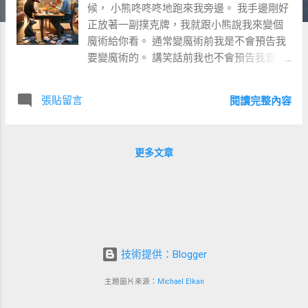
候， 小熊咚咚咚地跑來我旁邊。 我手邊剛好
正放著一副撲克牌，我就跟小熊說我來變個
魔術給你看。 通常變魔術前我是不會預告我
要變魔術的。 講笑話前我也不會預告我要講
笑話。 所以當我說「我要變魔術了」，這很
可能是騙人的 只見我把整疊牌朝下放在桌
張貼留言
閱讀完整內容
上，預告接下來要翻出的是「梅花六」， 接
著我就翻開了牌堆的最上面一張，果然是
「梅花六」。 接著喊了聲「方塊Q」，再翻
更多文章
開牌堆的最上面一張，果然又是「 方塊
Q」。 就這樣每喊一次就翻開一張、每喊一
次就翻開一張， 一連翻了十幾張，竟然都是
喊什麼就翻出什麼， 好像完全預知了下一張
牌的花色。 這牌是隨機洗亂的普通撲克牌，
牌背上沒有記號，我更沒有偷看。 那這個預
技術提供：Blogger
言效果是怎麼辦到的呢？ 是的，我果然沒有
變什麼魔術，這當中沒有手法也沒有欺騙。
主題圖片來源：
Michael Elkan
我只是在吃飯的時候順便把牌的順序記起來
而已。 重劍無鋒，大巧不工。這個效果沒有