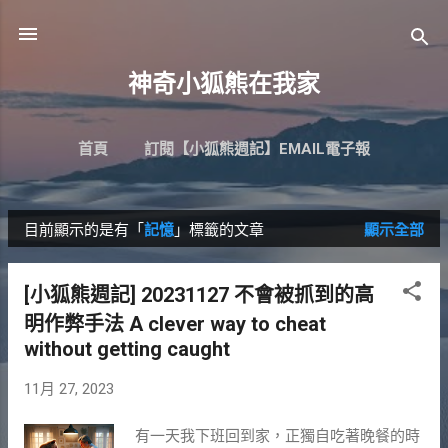
跳到主要內容
神奇小狐熊在我家
首頁
訂閱【小狐熊週記】EMAIL電子報
目前顯示的是有「
記憶
」標籤的文章
顯示全部
發
表
[小狐熊週記] 20231127 不會被抓到的高
文
明作弊手法 A clever way to cheat
章
without getting caught
11月 27, 2023
有一天我下班回到家，正獨自吃著晚餐的時