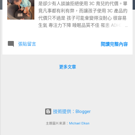
是卻少有人談論拒絕使用 3C 育兒的代價。畢
竟凡事都有利有弊，而讓孩子使用 3C 產品的
代價只不過是 孩子可能會變得沒耐心 很容易
生氣 專注力下降 睡眠品質不佳 罹患 ADHD
機率上升 語言遲緩風險增加 但卻能為照顧者
帶來一時半刻的寧靜安詳， 還能夠減少當下
張貼留言
閱讀完整內容
發脾氣的可能性。試想一個不能看影片、 不
能玩手機、吵吵鬧鬧的孩子， 將給週遭的人
帶來多大的風險與負擔。 要是不能使用 3C
更多文章
育兒，上述那些代價頓時泰半都會轉移到照
顧者身上： 照顧者可能會失去耐心 很容易生
氣 專注力下降 睡眠品質不佳 若是孩子都可
以乖乖安安靜靜坐著，誰不是慈祥的父母
呢？ 若是塞一台手機給孩子，就可以讓孩子
乖乖安安靜靜坐著， 哪個聰明的父母會不這
技術提供：Blogger
樣做呢？ 故此我們可以這樣說： 當你拒絕讓
3C 螢幕陪伴孩子，就是在把孩子推向一個不
主題圖片來源：
Michael Elkan
穩定的狀態， 同時也是在把原本慈祥的自己
推向失控發狂的狀態。 使用 3C 產品育兒，