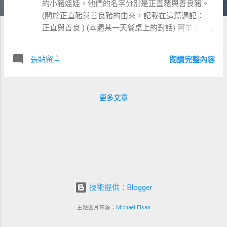
的小豬娃娃，他們的名字分別是正直豬與善良豬。
(關於正直豬與善良豬的由來，記載在這篇週記：
正直與善良 ) (本週某一天餐桌上的對話) 阿羊：
「小熊你比較喜歡媽媽送你上學還是爸爸送你上學
呢？」 小熊：「媽媽。」 阿羊：「為什麼呢？」
張貼留言
閱讀完整內容
小熊：「因為媽媽比較可愛。」 阿羊：「那你覺得
媽媽比較可愛還是正直豬比較可愛？」 小熊：「正
直豬。」 阿羊：「那你覺得正直豬比較可愛還是善
更多文章
良豬比較可愛？」 小熊：「善良豬。」 阿羊：「那
你覺得善良豬比較可愛還是媽媽比較可愛？」 小
熊：「媽媽。」 阿羊：「很好，你充份顯示出偏好
不具遞移性。」 (遞移性的概念是：若 A>B 且 B>C
，則 A>C ) – 我常跟別人說：「我是學科學的。……
是社會科學。」 是的，我唸的是經濟系。我不管別
人眼中的經濟系是一類組二類組還是三類組， 我也
不管有些人把經濟系歸類在商學院或管理學院。 我
技術提供：Blogger
們學校的經濟系明明白白地就是擺在社會科學院，
主題圖片來源：
Michael Elkan
是 Social Science。 但就如 Sheldon 說地質學
(Geology) 不是真正的科學。 社會科學到底是不是