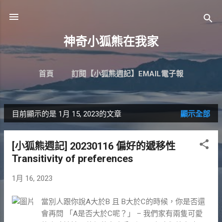
跳到主要內容
神奇小狐熊在我家
首頁
訂閱【小狐熊週記】EMAIL電子報
目前顯示的是 1月 15, 2023的文章
顯示全部
發
表
[小狐熊週記] 20230116 偏好的遞移性
文
Transitivity of preferences
章
1月 16, 2023
當別人跟你說A大於B 且 B大於C的時候，你是否還
會再問 「A是否大於C呢？」 – 我們家有兩隻可愛