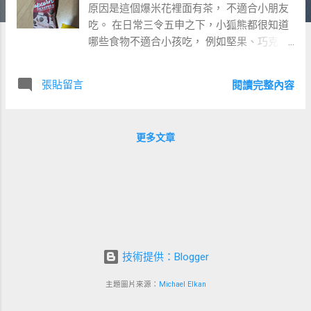
原因是這個爆米花裡面有茶， 不適合小朋友
吃。 在日常三令五申之下，小狐熊都很知道
哪些食物不適合小孩吃， 例如堅果、巧克
力、以及各種含有咖啡因的茶、可樂、咖啡
等。 平常如果我突然拿出了什麼新奇的食
張貼留言
閱讀完整內容
物， 小狐熊就會湊過來好奇問道「這個適合
小孩子吃嗎？」 彷彿在小狐熊框架中，全世
界的食物就分成兩類：1. 小孩可以吃的 2.小
更多文章
孩不能吃的 不過現實情況往往不是非黑即白
的二分法。 像是吃吃堅果，也未必真的會發
生什麼嚴重後果。 即便嗆食意外頻傳，還不
是只有那些會嗆到的人才會嗆到、 大多數還
沒嗆到的小孩吃來吃去不都好端端地沒事
嗎。 有必要這麼嚴格禁止小孩吃嗎？ 只因為
有噎到窒息的風險，就禁止食用堅果。 這不
技術提供：Blogger
完全就是字面上的「因噎廢食」嗎。 不過每
個父母也都有自己的裁量權，要不要因噎廢
主題圖片來源：
Michael Elkan
食、人各有志。 每一個人都可以在接收相同
的客觀資訊後做出不一樣的主觀判斷。 大家