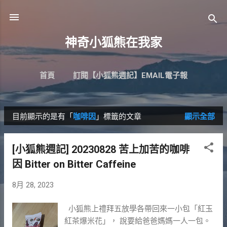
跳到主要內容
神奇小狐熊在我家
首頁
訂閱【小狐熊週記】EMAIL電子報
目前顯示的是有「
咖啡因
」標籤的文章
顯示全部
發
表
[小狐熊週記] 20230828 苦上加苦的咖啡
文
因 Bitter on Bitter Caffeine
章
8月 28, 2023
小狐熊上禮拜五放學各帶回來一小包「紅玉
紅茶爆米花」， 說要給爸爸媽媽一人一包。