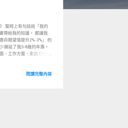
》 聖經上有句話說「我的
書帶給我的知識， 都讓我
命期望值提升2%-3%」 的
少展延了我5-8歲的年壽。
方面、工作方面、家庭方面。
的體悟。 這幾本書都讓我
帶給我的收獲不僅讓我的預期
閱讀完整內容
何適當地教養孩子，幫助孩
薦！(滿分5顆星) 此書深具
來可能有點無聊。 但這本
這本書來看，是因為今年年初
中，美國哈佛大學經濟學教
：「對任何一個組織而言，留一定的
 當時的我為了更加透徹了
這本《 匱乏經濟學》。其