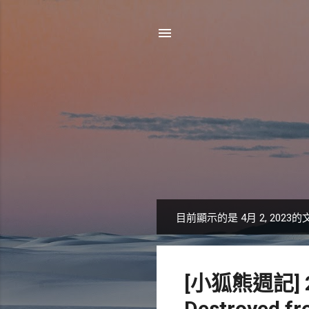
目前顯示的是 4月 2, 2023的
發
表
文
[小狐熊週記]
章
Destroyed fr