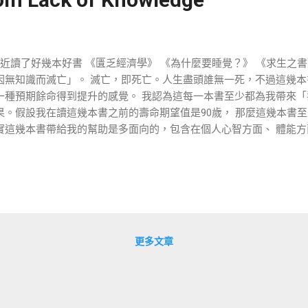
近讀了好幾本好書 《匱乏經濟學》 《為什麼要睡覺？》 《求生之書
因無知識而滅亡」。 滅亡，即死亡。人生盡頭誰無一死，不過這幾本
一種預期餘命得到提升的感覺。 我認為這每一本書至少都為我帶來「壽
果。假設我在讀這幾本書之前的壽命期望值是90歲， 那麼這幾本書至
實這幾本書帶給我的幫助是多面向的，包含在個人心智方面、 體能
於這邊是小狐熊週記， 我著重分享一下這些書在教養小孩方面帶給我
教養孩子這件事上得到了若干啟發與印證。 更精確的說，這幾本書
命上升了， 也讓我的孩子預期餘命上升了。 因為它讓我更知道該如
更健康、 更聰明、更安全、更快樂。 《匱乏經濟學》 5.5 顆星好評推
發性與應用性，從底層翻轉了我的觀念。 對一般人來說這個書名看起
談的與其說是經濟學，不如說更接近生物學與心理學。 之所以會找
更多文章
時候，在 半年看一百本書 這篇小狐熊週記裡我引用了一句話： 傳說
、曾獲頒麥克阿瑟「天才」獎的 Sendhil Mullainathan 曾說過
閒都很重要， 它不是對資源的浪費，而是讓系統更加高效地運轉。」
這句話的內涵， 著實花了一些工夫做文獻探討。而許多資料都指向了