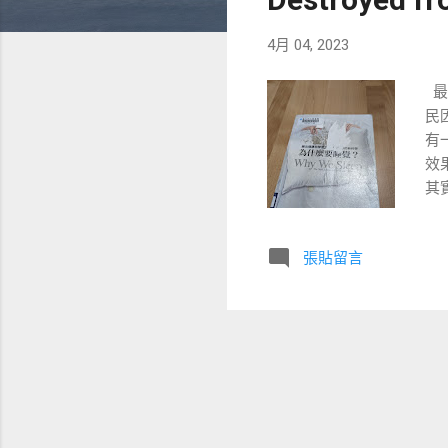
4月 04, 2023
最
民
有
效
其
由
在
張貼留言
餘
子
啟
書
的
授
餘
解