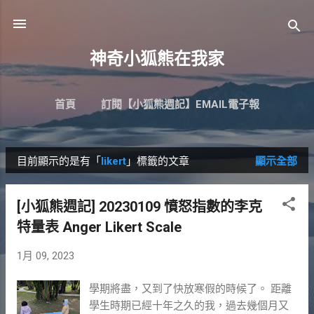
跳到主要內容
神奇小狐熊在我家
首頁
訂閱【小狐熊週記】EMAIL電子報
目前顯示的是有「
likert
」標籤的文章
顯示全部
發
表
[小狐熊週記] 20230109 憤怒指數的李克
文
特量表 Anger Likert Scale
章
1月 09, 2023
學期將盡，又到了快放寒假的時候了。 距離
學生時期已經十年之久的我，過去幾個月又