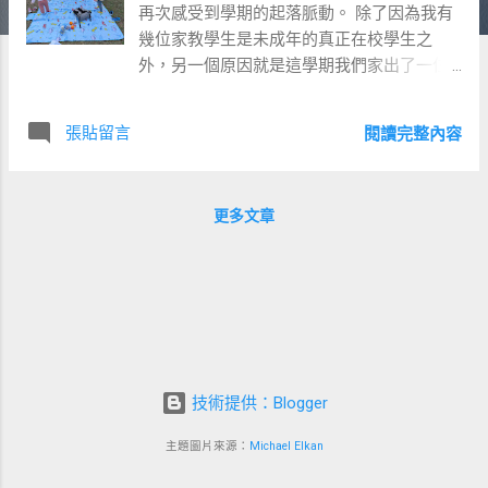
再次感受到學期的起落脈動。 除了因為我有
幾位家教學生是未成年的真正在校學生之
外，另一個原因就是這學期我們家出了一位
小學老師……就是狐熊媽媽。 （狐熊媽媽突然
興起跑去當小學老師的事件，記述在 「不在
張貼留言
閱讀完整內容
乎錢少錢多，在乎實現自我」 這個故事中）
是的，狐熊媽媽成了大清早就要到校的小學
老師，對我來說最直接的影響就是這幾個月
更多文章
都由我負責帶小狐熊上學。 而這幾個月跟小
狐熊相處的經驗確實也讓我成長了不少。尤
其是與小狐熊的相處模式，我已經被打磨地
十分光滑，漸漸進入波瀾不驚的階段。 – 如
果小狐熊早上心情好、手腳利索、穿載迅
速，我們就會進入開開心心的相處模式，邊
玩邊聊邊上學。 但若小狐熊早上心情欠佳、
技術提供：Blogger
不情願不配合，各種哭鬧耍脾氣，我就會進
入沉沉穩穩的相處模式： 「他強由他強，清
主題圖片來源：
Michael Elkan
風拂山岡。他橫任他橫，明月照大江。」 任
憑小狐熊哭喊多麼淒厲、演出多麼邁力，我