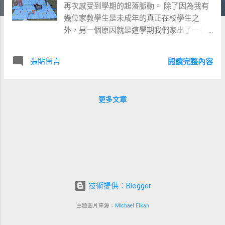
再次感受到學期的起落脈動。 除了因為我有
幾位家教學生是未成年的真正在校學生之
外，另一個原因就是這學期我們家出了一位
小學老師……就是狐熊媽媽。 （狐熊媽媽突然
興起跑去當小學老師的事件，記述在 「不在
張貼留言
閱讀完整內容
乎錢少錢多，在乎實現自我」 這個故事中）
是的，狐熊媽媽成了大清早就要到校的小學
老師，對我來說最直接的影響就是這幾個月
更多文章
都由我負責帶小狐熊上學。 而這幾個月跟小
狐熊相處的經驗確實也讓我成長了不少。尤
其是與小狐熊的相處模式，我已經被打磨地
十分光滑，漸漸進入波瀾不驚的階段。 – 如
果小狐熊早上心情好、手腳利索、穿載迅
速，我們就會進入開開心心的相處模式，邊
玩邊聊邊上學。 但若小狐熊早上心情欠佳、
技術提供：Blogger
不情願不配合，各種哭鬧耍脾氣，我就會進
入沉沉穩穩的相處模式： 「他強由他強，清
主題圖片來源：
Michael Elkan
風拂山岡。他橫任他橫，明月照大江。」 任
憑小狐熊哭喊多麼淒厲、演出多麼邁力，我