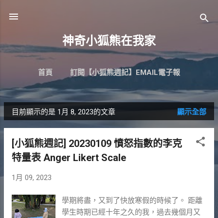
跳到主要內容
神奇小狐熊在我家
首頁
訂閱【小狐熊週記】EMAIL電子報
目前顯示的是 1月 8, 2023的文章
顯示全部
發
表
[小狐熊週記] 20230109 憤怒指數的李克
文
特量表 Anger Likert Scale
章
1月 09, 2023
學期將盡，又到了快放寒假的時候了。 距離
學生時期已經十年之久的我，過去幾個月又