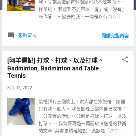
我，立刻意識到這個問題可能不像字面上一
樣單純， 我感到不能單以「有」或「沒有」
來作答。 – 過去的我，一向是以有問有答著
稱的。 有時候別人問我說「真的嗎？」 我通
常會老實回答「真的。」 或是當別人問說
張貼留言
閱讀完整內容
「真的假的？」 我通常也會具實回答「真
的。」 但這一次面對這個問題：「你有為我
們規劃過一次像樣的出遊嗎」 我至今沒有作
[阿羊週記] 打球、打球、以及打球。
出任何回答。 – 即便是小狐熊出生前，我也
Badminton, Badminton and Table
是沒有喜歡出遊的人。 其實我並不討厭出
Tennis
遊，只是也沒有特別喜歡就是了。 而小狐熊
出生後，出遊變得就只是換個地方帶小孩而
8月 01, 2022
已。一想到此處我就覺得全身沒勁。 過去三
年，我們家四人出遊住過了小木屋、住過了
這禮拜有三個晚上，家人都在外旅宿，家裡
大飯店、甚至還一起去坐了遊輪。 對於在這
只有我一個人。 我每個晚上都幫自己安排了
些地方具體經歷了些什麼行程與活動，我的
十分充實的活動， 分別是打球、打球、以及
記憶都已經很模糊了。 然而伴隨著那些行程
打球。 -- 我曾經寫過一篇關於 #送禮的藝術
的苦與累，倒是在心中刻得很深。 就像是那
的文章 (其實更精確地說，應該是「送禮給
些曾經被痛罵的記憶一樣。 到底是為了什麼