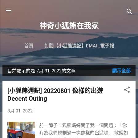
跳到主要內容
神奇小狐熊在我家
首頁
訂閱【小狐熊週記】EMAIL電子報
目前顯示的是 7月 31, 2022的文章
顯示全部
發
表
[小狐熊週記] 20220801 像樣的出遊
文
Decent Outing
章
8月 01, 2022
前一陣子，狐熊媽媽問了我一個問題：「你
有為我們規劃過一次像樣的出遊嗎」 敏銳如