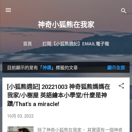
跳到主要內容
神奇小狐熊在我家
首頁
訂閱【小狐熊週記】EMAIL電子報
目前顯示的是有「
神蹟
」標籤的文章
顯示全部
發
表
[小狐熊週記] 20221003 神奇狐熊媽媽在
文
我家/小樹屋 英語繪本小學堂/什麼是神
章
蹟/That's a miracle!
10月 03, 2022
除了神奇小狐熊在我家， 其實還有一個神奇