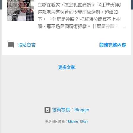
生物在我家，就是狐熊媽媽。 《王牌天神》
這部老片有句台詞令我印象深刻，超譯如
下， 「什麼是神蹟？ 把紅海分開算不上神
蹟、那不過是個魔術把戲。 什麼是神蹟？ 狐
熊媽媽白天面對了數十個小鬼頭、教小學英
文， 晚上還繼續在線上英文課、教成人英
張貼留言
閱讀完整內容
文， 週末還籌辦了小學堂、唸英語繪本給一
群小小孩聽。 與此同時還不忘作為學生、持
續向其它英文老師進修學習。 這．就是神
更多文章
蹟。」 Parting your soup is not a miracle
bruce, it's a magic trick. A single mom who’s
working two jobs, and still finds time to take
her son to soccer practice, that’s a miracle.
A teenager who says “no” to drugs and “yes”
to an education, that’s a miracle. People
技術提供：Blogger
want me to do everything for them. What
they don’t realize is they have the power.
主題圖片來源：
Michael Elkan
You want to see a miracle, son? Be the