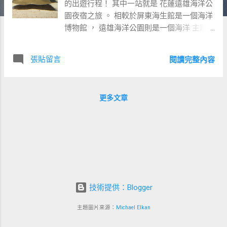
的出遊行程！ 其中一站就是 花蓮遠雄海洋公
園夜宿之旅 。 相較於屏東海生館是一個海洋
博物館 ， 遠雄海洋公園則是一個海洋 主題
樂園 。 海洋公園的海洋生物普普通通，很多
缸甚至沒有物種指示牌。 擺明就是讓你隨便
張貼留言
閱讀完整內容
看看，有感到新奇有趣就夠了。 沒有要提供
你海洋知識的意思。 但是海洋公園有一些給
小孩有趣的遊樂設施， 差不多是幼童覺得好
更多文章
玩， 但是小學高年級以上可能就會稍嫌不夠
刺激的程度。 對小狐熊來說差不多剛好。 小
狐跟我一樣膽小，所以小熊跟媽媽去坐雲霄
飛車時， 小狐跟我就在一旁觀看。 我也絲毫
沒有想要鼓勵小狐勇於嘗試的意思。 勇氣有
很多種，單純勇於犯險不算什麼有意義的勇
氣。 勇於乘坐刺激的遊樂設施也算不上什麼
有價值的勇氣。 這種勇敢不要也罷。 縱觀海
技術提供：Blogger
洋公園，有誰真正稱得上 一身是膽 呢？我想
主題圖片來源：
Michael Elkan
只有海膽吧。 不過小狐有個比我大膽的地
方，就是他有勇於舉手搶答的勇氣。 我自己