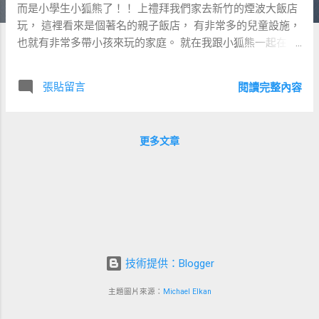
而是小學生小狐熊了！！ 上禮拜我們家去新竹的煙波大飯店
玩， 這裡看來是個著名的親子飯店， 有非常多的兒童設施，
也就有非常多帶小孩來玩的家庭。 就在我跟小狐熊一起在室
內樂園玩的時候， 我跟著他們在設施內竄高伏低的時候突然
有一個感慨： 父母再怎麼會陪小孩玩， 還是無法取代手足和
張貼留言
閱讀完整內容
同儕啊。 因為我自以為體力又好、敏捷又高， 跟小狐熊追來
趕去理當不是問題。 但兒童遊具真的就是設計給兒童的， 當
他們可以直立拔腿奔跑的時候，我只能彎著腰勉強前進。 他
更多文章
們可以咻的一下穿過小小的洞，爬過小小的隧道， 我就只能
遲緩跟上。玩起來既吃力又不好玩。 果然是尺有所短、寸有
所長。 然後我也再次慶幸，還好小狐熊有彼此可以一起玩。
畢竟出門在外要臨時結交朋友還真不容易， 如果能自備一個
同齡的玩伴，到哪裡都好玩。 所以同樣的一個室內小樂園，
玩了一天、 玩了兩天、 玩了三天、 玩了四天、 玩了五天，
小狐熊還是玩不膩。 我也是佩服不已。 是的，我們在同一個
技術提供：Blogger
地方連續住了五天， 基本上每天就是吃一樣的早餐、玩一樣
的設施。 這幾天也真是辛苦狐熊媽媽了。 因為我雖然一起出
主題圖片來源：
Michael Elkan
遊， 但白天上班時間我都在飯店工作，全靠狐熊媽媽照顧小
狐熊。 同樣是 WFH， 別人是 Work From Home， 我則是