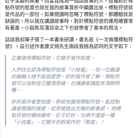
近乎潔癖的執著。
而當我成為一個說故事的人，
這種對於標
點符號的態度也就在我的故事賞析中顯露出來。
標點符號就
是作品的一部份，如果閱讀時忽略了標點符號，
那體驗就是
缺損的。所以我在講讀故事時，
對於標點符號的運用確實常
有著墨。
小狐熊耳濡目染之下也就學會了基本的用法。
話說我前陣子借了一本書來研讀，書名是《一次搞懂標點符
號》。
茲引述作者康文炳先生兩段我極為認同的文字如下：
正確使用標點符號，它關乎寫作態度。
人們往往認為標點符號是「小技藝」，
但一位嚴謹
的編輯人絕不能這麼想。好的寫作者了解，
標點符
號可以協助自己釐清思緒，也讓讀者讀起來清朗明
暢。
好的寫作者更知道，熟稔地運用標點符號，能控制
讀者閱讀的速度，
從而營造出文稿的節奏感。 把標
點符號的螺絲鎖牢、釘子釘好，也絕不僅是一種
「小技藝」，
它關乎你對寫作的「態度」！