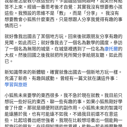
我都是怎麼教小孩這些的。乍面臨這個問題時，
我突然有點
答不上來。經過一番思考後才自覺：
其實我沒有想要教小孩
這些。我預設的思維不是「教」，而是「
分享」。 我沒有
想要教會小狐熊什麼東西，
只是想跟人分享我覺得有趣的事
情而已。
就好像我出國去了某個地方玩，回來後就跟朋友分享有趣的
見聞，
如此而已；就好像我去了一個名為數學的國度，
參訪
了一個名為無限的城堡，在城堡裡遇到了一位名為
康托爾
的
大叔
。然後回國之後我就把所見所聞分享給朋友聽，如此而
已。
新知識帶來的新體驗，確實就像出國去一個新地方玩一樣。
充滿了新奇、有趣與感動。 曾經有一篇文就在講這件事：
學習與旅遊
小狐熊未來要學的東西很多，我不急於現在就教。
我目前只
想玩一些好玩的東西、聊一些有趣的事。
如果小狐熊剛好學
會了什麼，那就是順便附送的副作用。
小狐熊未來的智識可
能遠勝於我，也有可能遠不如我，
不過我目前還不在意這
些。比起培養出絕世強者，
我現在比較想培養出一個能夠一
起旅行的朋友：
在這個知識的世界裡，能夠一起去遊歷數學