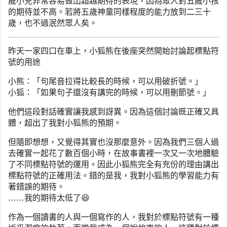
歲小兒非常容易做出超越期待的表現，
因為眾人對五歲小孩
的期待並不高。
若將五歲神童同樣程度的能力放到二三十
歲，也不過泯然眾人矣。
昨天一家四口在車上，小狐熊在後座突然開始討論起標點符
號的用途
小熊：「句尾音拉得比較長的時候，可以用破折號。」
小狐：「如果句子還沒有講完的時候，可以用刪節號。」
他們這段對話確實讓我感到訝異。因為這個討論既正確又具
體，
超出了我對小狐熊的預期。
但隨即想想，又覺得其實也沒那麼意外。
因為我們三個人過
去確實一起花了數百個小時，
在故事書裡一次又一次地體驗
了不同標點符號的運用。
因此小狐熊完全有充份的理由講出
標點符號的正確用法。錯的是我，
我對小狐熊的學習能力有
著錯誤的期待。
……我的期待太低了😆
作為一個讀書的人與一個寫作的人，
我對於標點符號有一種