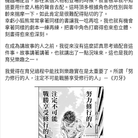
機臨場配音，
那在某個人物初登場的時候，
就會根本就不知
道要用什麼人格的聲音去配。
這時頂多根據角色的性別與年
齡來揣摩一下，
如此肯定是很難配得貼切的了。
幸虧小狐熊常常拿著同樣的書讓我一唸再唸，
我也就有機會
拿著同樣的劇本一練再練，
把書中角色打磨得愈來愈立體、
刻畫得愈來愈深刻。
在成為講故事的人之前，我從來沒有這麼認真思考過配音這
件事。
故事講著講著，也就講出了一點況味來，這也是我的
育兒樂趣之一。
我覺得在育兒過程中能找到樂趣實在是太重要了。所謂「
努
力修行的人，注定不可能戰勝享受修行的人」－《刃牙》