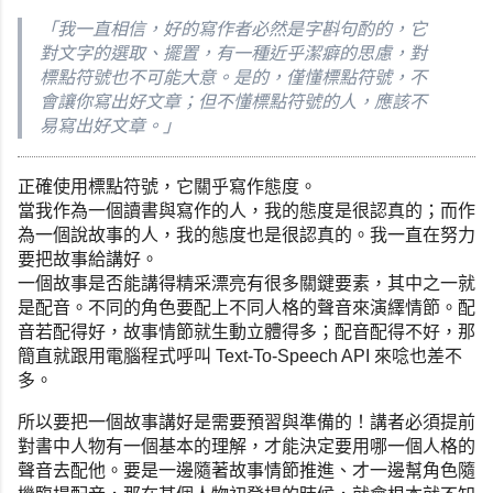
「我一直相信，好的寫作者必然是字斟句酌的，它
對文字的選取、
擺置，有一種近乎潔癖的思慮，對
標點符號也不可能大意。是的，
僅懂標點符號，不
會讓你寫出好文章；但不懂標點符號的人，
應該不
易寫出好文章。」
正確使用標點符號，它關乎寫作態度。
當我作為一個讀書與寫作的人，我的態度是很認真的；
而作
為一個說故事的人，我的態度也是很認真的。
我一直在努力
要把故事給講好。
一個故事是否能講得精采漂亮有很多關鍵要素，其中之一就
是配音。
不同的角色要配上不同人格的聲音來演繹情節。配
音若配得好，
故事情節就生動立體得多；配音配得不好，
那
簡直就跟用電腦程式呼叫 Text-To-Speech API 來唸也差不
多。
所以要把一個故事講好是需要預習與準備的！
講者必須提前
對書中人物有一個基本的理解，
才能決定要用哪一個人格的
聲音去配他。
要是一邊隨著故事情節推進、才一邊幫角色隨