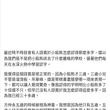
最近時不時就會有人訝異於小狐熊怎麼認得那麼多字，
還以
為我們是不是把小狐熊送去了什麼嚴格的學校，
逼著他們每
天在水深火熱中學習認字。
我覺得這個訝異是很正常的，因為小狐熊才三歲。
三歲小兒
不管是溜滑板、吊單槓、
還是琴棋書畫隨便哪一項來表現一
下，都可以讓人覺得驚奇。
像我認得的字明明比小狐熊多了
十倍還不只，
但早已沒有人訝異於我怎麼認得這麼多字。因
為我已經三十多歲。
方仲永五歲的時候被視為神童，我想是因為他只有五歲。
五