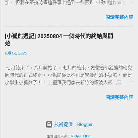
字， 但我在堅持唸書這件事上遇到一些困難，想知道作者怎麼
克服的。 但我讀了文章第一段， 才發現自己根本會錯意了。
這篇文章講的是：孩子想聽父母唸書，但父母懶得唸，孩子也
閱讀完整內容
就不閱讀了。 癥結點在於「孩子想，父母不想」 但我的面臨的
困擾是：我想要唸書給孩子聽，但孩子寧可自己看書也不想要
[小狐熊週記] 20250804 一個時代的終結與開
我唸。 癥結點在於「父母想，孩子不想」 情況正好相反， 所
始
以這篇文章對我來說幫助不大😅 不過這篇文讓我意識到了在
8月 04, 2025
「親子共讀」這件事上， 原來有兩種截然不同的出發點。 第一
種是這篇文中有提到的：「多數家長在孩子幼兒時，願意唸繪
七月結束了，八月開始了。 七月的結束，象徵著小狐熊的幼兒
本給孩子聽；等孩子上小學識字後，就不念了。」 我感覺這種
園時代的正式終止。 小狐熊從此不再是學齡前的小狐熊， 而是
家長視唸書為一種代工： 孩子做不到的事，暫時由父母代勞。
小學生小狐熊了！！ 上禮拜我們家去新竹的煙波大飯店玩， 這
所以孩子還不識字的時候，就由父母幫忙唸出來。等到孩子識
裡看來是個著名的親子飯店， 有非常多的兒童設施，也就有非
字了，父母也就順理成章、工成身退。 但我是另外一種家長。
常多帶小孩來玩的家庭。 就在我跟小狐熊一起在室內樂園玩的
閱讀完整內容
在親子共讀的時候，我的目標從來沒有放在識字上。 我的野心
時候， 我跟著他們在設施內竄高伏低的時候突然有一個感慨：
更大，我想實現的是閱讀自動化。 因為把字唸出來這件事，用
父母再怎麼會陪小孩玩， 還是無法取代手足和同儕啊。 因為我
點讀筆就做得到了。 甚至現在直接拿隻手機開個鏡頭，就可以
自以為體力又好、敏捷又高， 跟小狐熊追來趕去理當不是問
幫你把書上的文字都辨識出來並唸出來。 但比起代工唸書，我
技術提供：Blogger
題。 但兒童遊具真的就是設計給兒童的， 當他們可以直立拔腿
在親子共讀的時候做得更多的其實是藉此展示我看待這個世界
奔跑的時候，我只能彎著腰勉強前進。 他們可以咻的一下穿過
的視角， 也展現出我在思考時的批判性思維與論證。 或是也可
主題圖片來源：
Michael Elkan