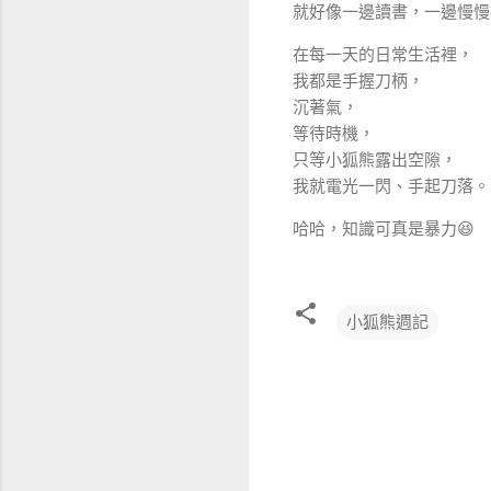
就好像一邊讀書，一邊慢慢
在每一天的日常生活裡，
我都是手握刀柄，
沉著氣，
等待時機，
只等小狐熊露出空隙，
我就電光一閃、手起刀落。
哈哈，知識可真是暴力😆
小狐熊週記
留
言