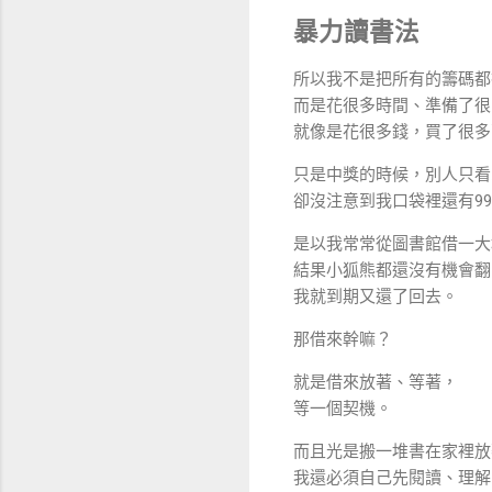
暴力讀書法
所以我不是把所有的籌碼都
而是花很多時間、準備了很
就像是花很多錢，買了很多
只是中獎的時候，別人只看
卻沒注意到我口袋裡還有9
是以我常常從圖書館借一大
結果小狐熊都還沒有機會翻
我就到期又還了回去。
那借來幹嘛？
就是借來放著、等著，
等一個契機。
而且光是搬一堆書在家裡放
我還必須自己先閱讀、理解