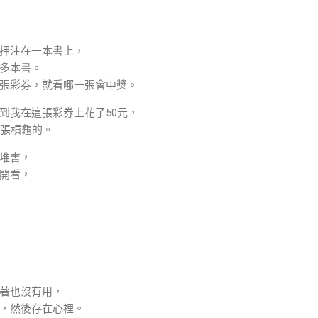
押注在一本書上，
多本書。
張彩券，就看哪一張會中獎。
到我在這張彩券上花了50元，
9張槓龜的。
堆書，
開看，
著也沒有用，
，然後存在心裡。