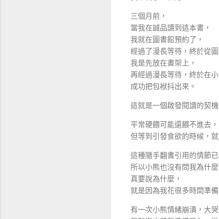
三個月前，
當我在誠品讀到這本書，
我就在圖書館預約了，
經過了漫長等待，終於從圖
我是先放在書架上，
再經過漫長等待，終於在小
成功把包袱抖出來。
這就是一個啟發閱讀的契機
平常硬餵可能還餵不進去，
但等到引發食欲的時候，就
這種隨手翻書引用的情節已
所以小熊也沒有問我為什麼
真要說為什麼，
就是因為我花很多時間準備
有一次小熊情緒崩潰，大哭