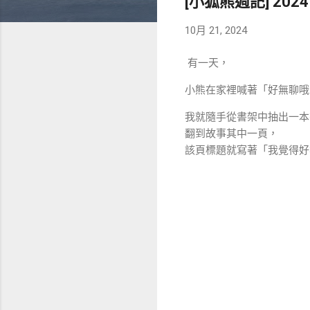
[小狐熊週記] 2
10月 21, 2024
有一天，
小熊在家裡喊著「好無聊哦
我就隨手從書架中抽出一本
翻到故事其中一頁，
該頁標題就寫著「我覺得好